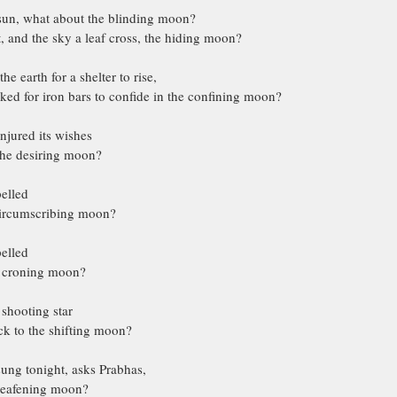
 sun, what about the blinding moon? 
, and the sky a leaf cross, the hiding moon?
e earth for a shelter to rise,
ed for iron bars to confide in the confining moon?
njured its wishes
 the desiring moon?
pelled
circumscribing moon?
pelled
e croning moon?
 shooting star
ck to the shifting moon?
ung tonight, asks Prabhas,
 deafening moon?