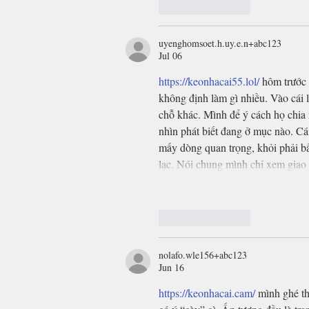
Like
Reply
uyenghomsoet.h.uy.e.n+abc123
Jul 06
https://keonhacai55.lol/
 hôm trước
không định làm gì nhiều. Vào cái 
chỗ khác. Mình để ý cách họ chia 
nhìn phát biết đang ở mục nào. Cá
mấy dòng quan trọng, khỏi phải b
lạc. Nói chung mình chỉ xem giao
Like
Reply
nolafo.wle156+abc123
Jun 16
https://keonhacai.cam/
 mình ghé th