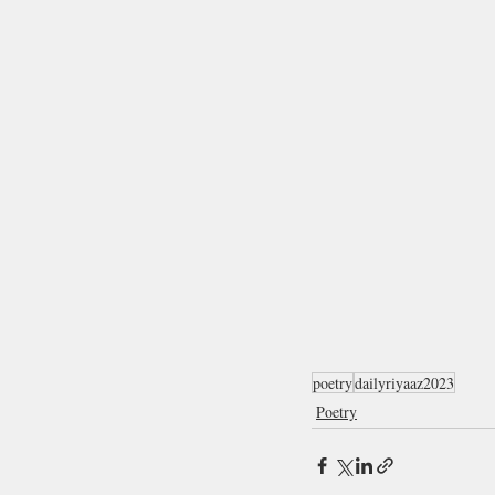
poetry
dailyriyaaz2023
Poetry