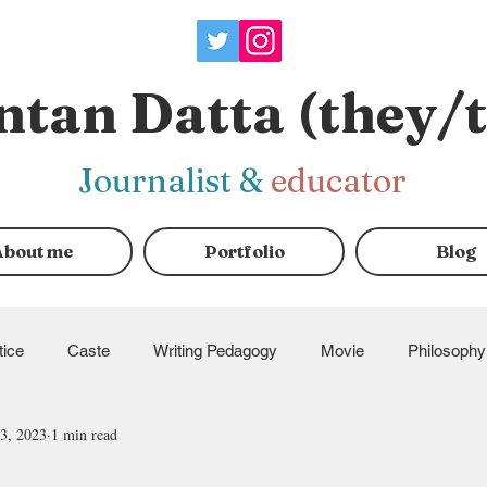
ntan Datta (they/
J
ournalist
&
educator
About me
Portfolio
Blog
tice
Caste
Writing Pedagogy
Movie
Philosophy
3, 2023
1 min read
ndraisers