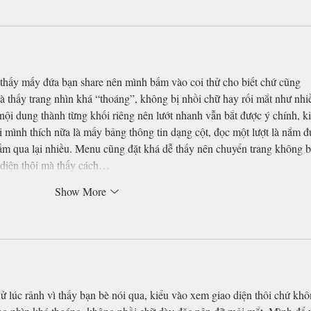
 thấy mấy đứa bạn share nên mình bấm vào coi thử cho biết chứ cũng 
là thấy trang nhìn khá “thoáng”, không bị nhồi chữ hay rối mắt như nhi
nội dung thành từng khối riêng nên lướt nhanh vẫn bắt được ý chính, ki
i mình thích nữa là mấy bảng thông tin dạng cột, đọc một lượt là nắm đ
ấm qua lại nhiều. Menu cũng đặt khá dễ thấy nên chuyển trang không b
 diện thôi mà thấy cách…
Show More
ử lúc rảnh vì thấy bạn bè nói qua, kiểu vào xem giao diện thôi chứ khô