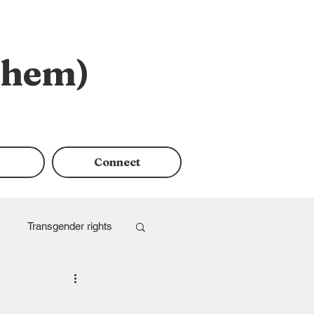
them)
Connect
Transgender rights