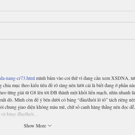
Last
बंबई की एक तस्वीर –
-da-nang-cr73.html
 mình bấm vào coi thử vì đang cần xem XSDNA, tư
 chia mục theo kiểu tiêu đề rõ ràng nên lướt cái là biết đang ở phần nào
heo từng giải từ G8 lên tới ĐB thành một khối liền mạch, nhìn nhanh là
mắt dò. Mình còn để ý bên dưới có bảng “đầu/đuôi lô tô” tách riêng nên
Nói chung giao diện không màu mè, chữ số canh hàng thẳng nên đọc dễ,
ải và bảng đầu/đuôi…
Show More