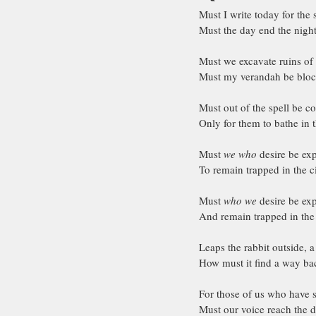
Must I write today for the
Must the day end the night
Must we excavate ruins of th
Must my verandah be block
Must out of the spell be co
Only for them to bathe in
Must 
we who
 desire be ex
To remain trapped in the 
Must 
who we
 desire be ex
And remain trapped in th
Leaps the rabbit outside, a
How must it find a way ba
For those of us who have s
Must our voice reach the