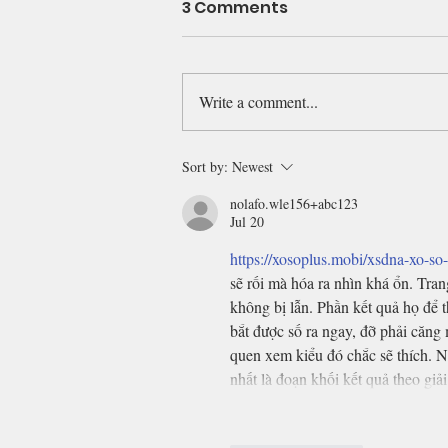
3 Comments
Write a comment...
My mother's age
Sort by:
Newest
nolafo.wle156+abc123
Jul 20
https://xosoplus.mobi/xsdna-xo-so
sẽ rối mà hóa ra nhìn khá ổn. Trang
không bị lẫn. Phần kết quả họ để t
bắt được số ra ngay, đỡ phải căng 
quen xem kiểu đó chắc sẽ thích. 
nhất là đoạn khối kết quả theo gi