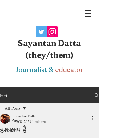
Sayantan Datta
(they/them)
J
ournalist
&
educator
Post
All Posts
Sayantan Datta
All Posts
Feb 8, 2023
1 min read
हम आप हैं
Poetry