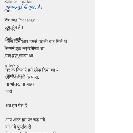
Science practice
वहम-ए-दुई भी कुफ़्र है।
Caste
Writing Pedagogy
हम सेब हैं।
Movie
Philosophy
जिस दिन आप हमसे पहली बार मिले थे
Transgender rights
आपने एक नज़र देखा था
एक बार खाया था।
queer rights
Allyship
घर के किनारे हमें छोड़ दिया था -
Fundraisers
ठीक दरवाज़े के पास,
ना भीतर, ना बाहर
जहां
अब हम पेड़ हैं।
आप आज हम पर चढ़ गये,
सो गये फ़ुर्सत से